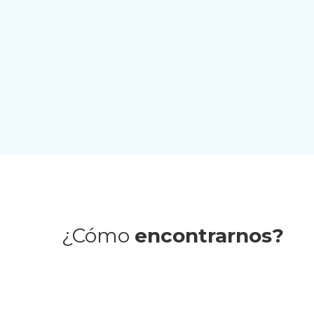
Vanesa
Paula García
Alba Carneros
Portillo
¿Cómo
encontrarnos?